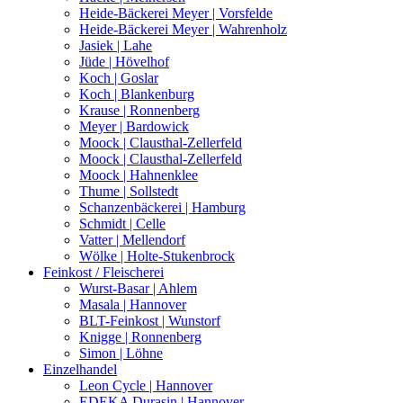
Heide-Bäckerei Meyer | Vorsfelde
Heide-Bäckerei Meyer | Wahrenholz
Jasiek | Lahe
Jüde | Hövelhof
Koch | Goslar
Koch | Blankenburg
Krause | Ronnenberg
Meyer | Bardowick
Moock | Clausthal-Zellerfeld
Moock | Clausthal-Zellerfeld
Moock | Hahnenklee
Thume | Sollstedt
Schanzenbäckerei | Hamburg
Schmidt | Celle
Vatter | Mellendorf
Wölke | Holte-Stukenbrock
Feinkost / Fleischerei
Wurst-Basar | Ahlem
Masala | Hannover
BLT-Feinkost | Wunstorf
Knigge | Ronnenberg
Simon | Löhne
Einzelhandel
Leon Cycle | Hannover
EDEKA Durasin | Hannover