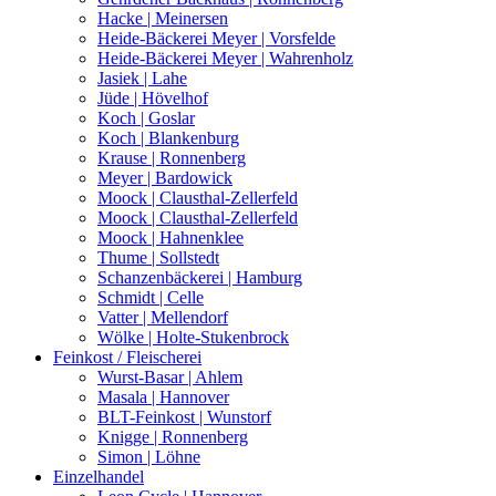
Hacke | Meinersen
Heide-Bäckerei Meyer | Vorsfelde
Heide-Bäckerei Meyer | Wahrenholz
Jasiek | Lahe
Jüde | Hövelhof
Koch | Goslar
Koch | Blankenburg
Krause | Ronnenberg
Meyer | Bardowick
Moock | Clausthal-Zellerfeld
Moock | Clausthal-Zellerfeld
Moock | Hahnenklee
Thume | Sollstedt
Schanzenbäckerei | Hamburg
Schmidt | Celle
Vatter | Mellendorf
Wölke | Holte-Stukenbrock
Feinkost / Fleischerei
Wurst-Basar | Ahlem
Masala | Hannover
BLT-Feinkost | Wunstorf
Knigge | Ronnenberg
Simon | Löhne
Einzelhandel