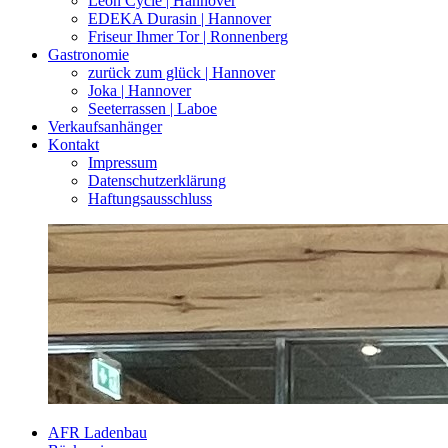
Leon Cycle | Hannover
EDEKA Durasin | Hannover
Friseur Ihmer Tor | Ronnenberg
Gastronomie
zurück zum glück | Hannover
Joka | Hannover
Seeterrassen | Laboe
Verkaufsanhänger
Kontakt
Impressum
Datenschutzerklärung
Haftungsausschluss
AFR Ladenbau