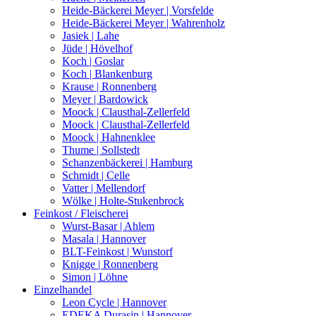
Heide-Bäckerei Meyer | Vorsfelde
Heide-Bäckerei Meyer | Wahrenholz
Jasiek | Lahe
Jüde | Hövelhof
Koch | Goslar
Koch | Blankenburg
Krause | Ronnenberg
Meyer | Bardowick
Moock | Clausthal-Zellerfeld
Moock | Clausthal-Zellerfeld
Moock | Hahnenklee
Thume | Sollstedt
Schanzenbäckerei | Hamburg
Schmidt | Celle
Vatter | Mellendorf
Wölke | Holte-Stukenbrock
Feinkost / Fleischerei
Wurst-Basar | Ahlem
Masala | Hannover
BLT-Feinkost | Wunstorf
Knigge | Ronnenberg
Simon | Löhne
Einzelhandel
Leon Cycle | Hannover
EDEKA Durasin | Hannover