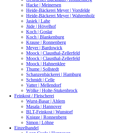
Hacke | Meinersen
Heide-Bäckerei Meyer | Vorsfelde
Heide-Bäckerei Meyer | Wahrenholz
Jasiek | Lahe
Jüde | Hövelhof
Koch | Goslar
Koch | Blankenburg
Krause | Ronnenberg
Meyer | Bardowick
Moock | Clausthal-Zellerfeld
Moock | Clausthal-Zellerfeld
Moock | Hahnenklee
Thume | Sollstedt
Schanzenbäckerei | Hamburg
Schmidt | Celle
Vatter | Mellendorf
Wölke | Holte-Stukenbrock
Feinkost / Fleischerei
Wurst-Basar | Ahlem
Masala | Hannover
BLT-Feinkost | Wunstorf
Knigge | Ronnenberg
Simon | Löhne
Einzelhandel