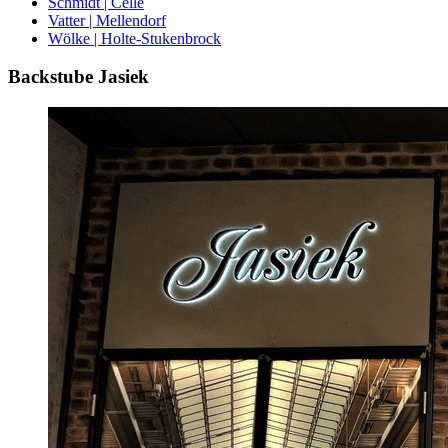
Schmidt | Celle
Vatter | Mellendorf
Wölke | Holte-Stukenbrock
Backstube Jasiek